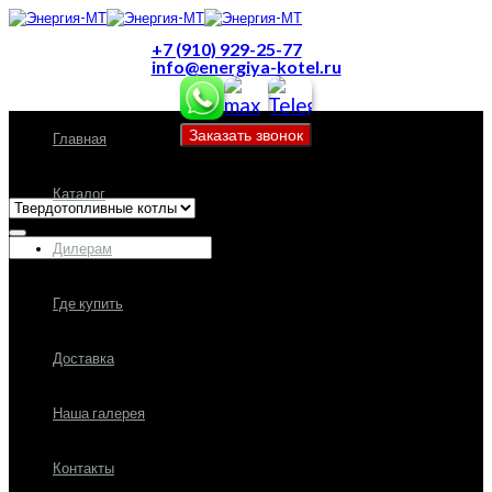
+7 (910) 929-25-77
info@energiya-kotel.ru
Главная
Все категории
Каталог
Дилерам
Где купить
Доставка
Наша галерея
Контакты