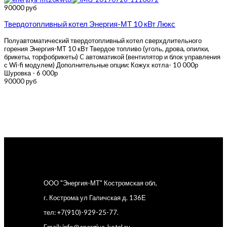
90000 руб
Твердотопливный котел Энергия-МТ 10 кВт Люкс
Полуавтоматический твердотопливный котел сверхдлительного
горения Энергия-МТ 10 кВт Твердое топливо (уголь, дрова, опилки,
брикеты, торфобрикеты) C автоматикой (вентилятор и блок управления
с Wi-fi модулем) Дополнительные опции: Кожух котла- 10 000р
Шуровка - 6 000р
90000 руб
ООО "Энергия-МТ" Костромская обл,
г. Кострома ул Галичская д. 136Е
тел: +7(910)-929-25-77.
Email: info@energiya-kotel.ru