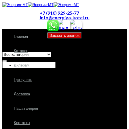
+7 (910) 929-25-77
info@energiya-kotel.ru
Главная
Все категории
Каталог
Дилерам
Где купить
Доставка
Наша галерея
Контакты