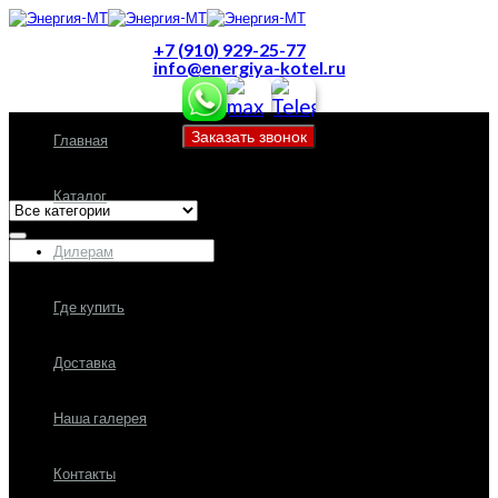
+7 (910) 929-25-77
info@energiya-kotel.ru
Главная
Все категории
Каталог
Дилерам
Где купить
Доставка
Наша галерея
Контакты