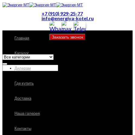
+7 (910) 929-25-77
info@energiya-kotel.ru
Главная
Все категории
Каталог
Дилерам
Где купить
Доставка
Наша галерея
Контакты