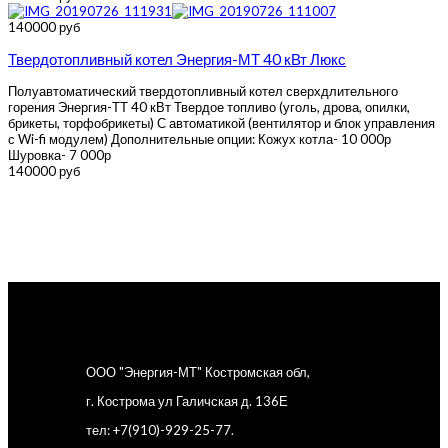
140000 руб
Твердотопливный котел Энергия-МТ 40 кВт Люкс
Полуавтоматический твердотопливный котел сверхдлительного
горения Энергия-ТТ 40 кВт Твердое топливо (уголь, дрова, опилки,
брикеты, торфобрикеты) С автоматикой (вентилятор и блок управления
с Wi-fi модулем) Дополнительные опции: Кожух котла- 10 000р
Шуровка- 7 000р
140000 руб
ООО "Энергия-МТ" Костромская обл,
г. Кострома ул Галичская д. 136Е
тел: +7(910)-929-25-77.